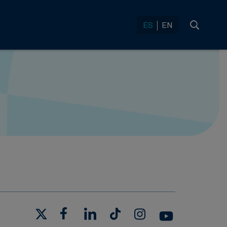
ES
EN