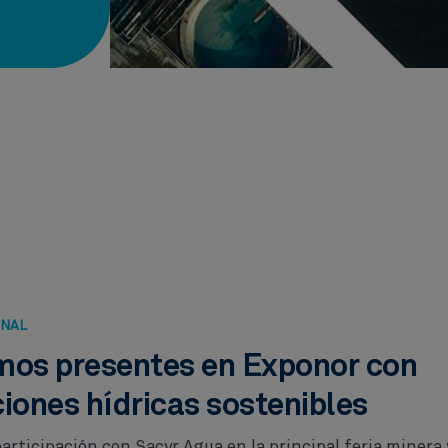
ONAL
mos presentes en Exponor con
iones hídricas sostenibles
articipación con Sacyr Agua en la principal feria minera 