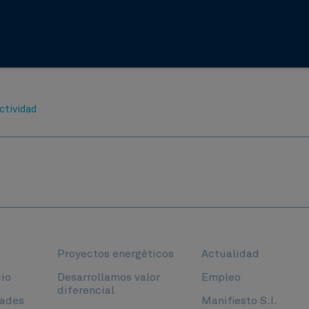
ctividad
Proyectos energéticos
Actualidad
io
Desarrollamos valor
Empleo
diferencial
dades
Manifiesto S.I.