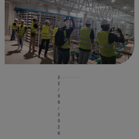
2
2
/
0
6
/
2
0
2
6