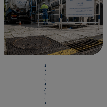
2
9
/
0
6
/
2
0
2