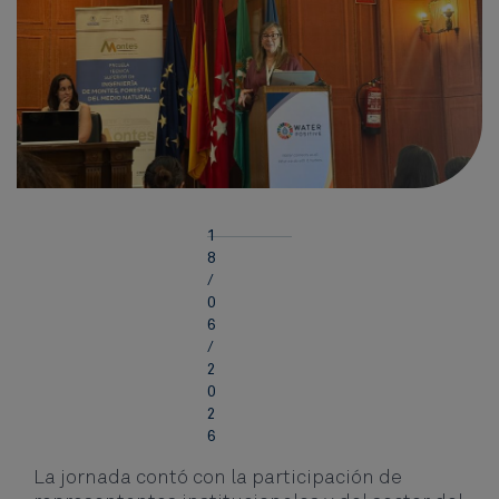
1
8
/
0
6
/
2
0
2
6
La jornada contó con la participación de