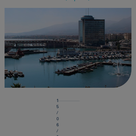
1
5
/
0
6
/